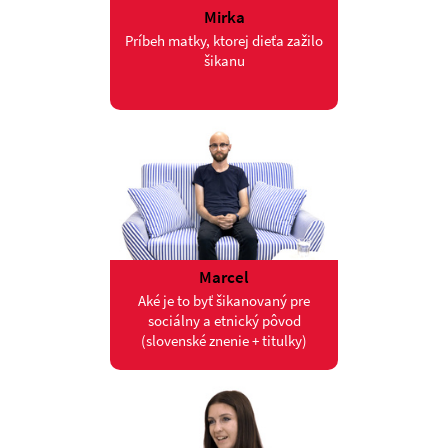
Mirka
Príbeh matky, ktorej dieťa zažilo
šikanu
Marcel
Aké je to byť šikanovaný pre
sociálny a etnický pôvod
(slovenské znenie + titulky)