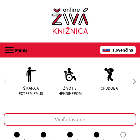
Menu
slovenčina
registrácia
audioknihy
ŠIKANA A
ŽIVOT S
CHUDOBA
EXTRÉMIZMUS
HENDIKEPOM
N
webináre
o Online živej knižnici
kontakt
prihlásenie