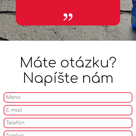
špecifikách zraniteľných skupín, ich prekážkach a
potrebách.
Výsledkom sú napríklad:
architekti, ktorí pri dizajne budov, interiérov a
exteriérov majú vnútornú motiváciu myslieť na potreby
ľudí so zmyslovým alebo telesným hendikepom
žurnalisti, ktorí pri príprave reportáží citlivo pristupujú
k spracovaniu reportáže a uvedomujú si vplyv médií na
Máte otázku?
formovanie postojov spoločnosti k zraniteľným
skupinám
dizajnéri, ktorí myslia na potreby ľudí s hendikepom a
Napíšte nám
tvoria kolekcie a návrhy s ohľadom na prístupnosť aj
pre tieto cieľové skupiny
právnici, ktorí vnímajú citlivejšie spoločenskú
zodpovednosť a lepšie rozumejú príčinám konania a
prežívaniu ľudí zo zraniteľných skupín
ekonómovia, ktorí pri nastavovaní sociálnej ekonomiky
reálnejšie vyhodnocujú efektívne riešenia a rozumejú
kontextu finančnej náročnosti pri zavádzaní
inkluzívneho prístupu vo firmách, úradoch, školách,
vládnych politikách
politológovia, ktorí majú prehľad o zraniteľných