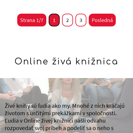
Strana 1/7
1
2
3
Posledná
Online živá knižnica
Živé knihy sú ľudia ako my. Mnohé z nich kráčajú
životom s určitými prekážkami v spoločnosti.
Ľudia v Online živej knižnici našli odvahu
rozpovedať svoj príbeh a podeliť sa o neho s