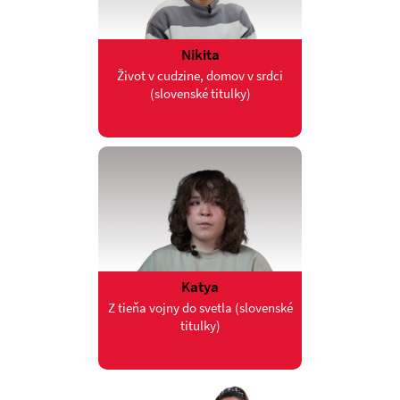
Nikita
Život v cudzine, domov v srdci
(slovenské titulky)
Katya
Z tieňa vojny do svetla (slovenské
titulky)