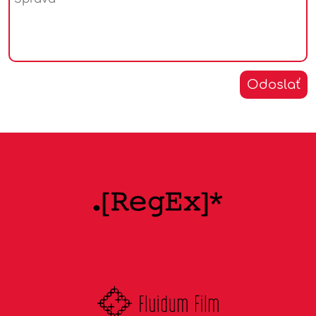
skupinách v spoločnosti, rozumejú prekážkam a
potrebám zraniteľných skupín a prihliadajú na tieto
špecifiká pri tvorbe miestnych, regionálnych,
národných alebo medzinárodných politík
Odoslať