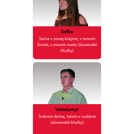
Sofiia
Sama v novej krajine, v novom
živote, v novom svete (slovenské
titulky)
Volodymyr
Srdcom doma, telom v cudzine
(slovenské titulky)