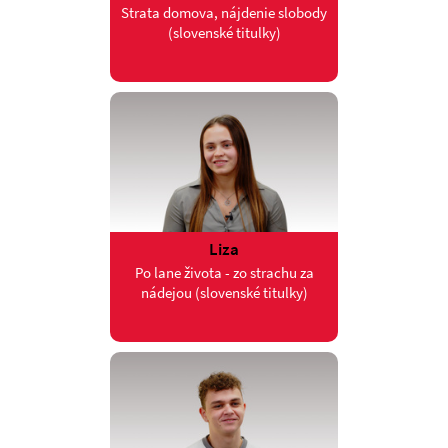
Strata domova, nájdenie slobody
(slovenské titulky)
Liza
Po lane života - zo strachu za
nádejou (slovenské titulky)