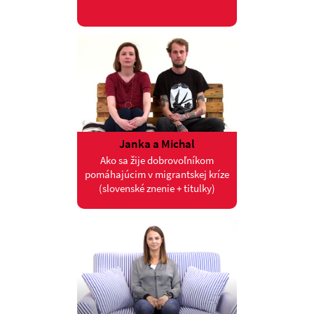
Janka a Michal
Ako sa žije dobrovoľníkom
pomáhajúcim v migrantskej kríze
(slovenské znenie + titulky)