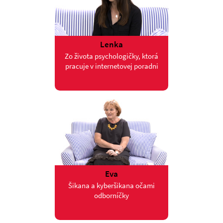
Lenka
Zo života psychologičky, ktorá
pracuje v internetovej poradni
Eva
Šikana a kyberšikana očami
odborníčky