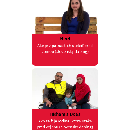
Hind
Aké je v pätnástich utekať pred
vojnou (slovenský dabing)
Hisham a Doaa
Ako sa žije rodine, ktorá uteká
pred vojnou (slovenský dabing)