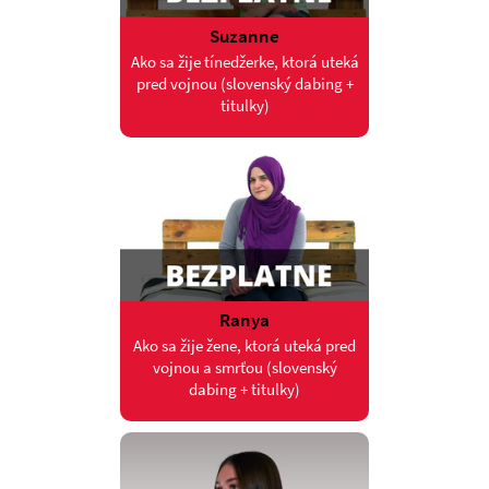
Suzanne
Ako sa žije tínedžerke, ktorá uteká
pred vojnou (slovenský dabing +
titulky)
Ranya
Ako sa žije žene, ktorá uteká pred
vojnou a smrťou (slovenský
dabing + titulky)