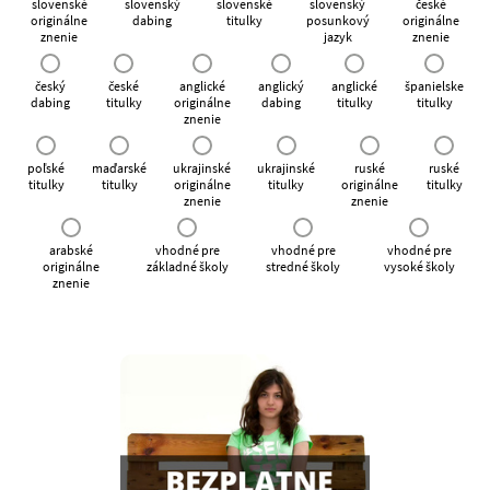
slovenské
slovenský
slovenské
slovenský
české
originálne
dabing
titulky
posunkový
originálne
znenie
jazyk
znenie
český
české
anglické
anglický
anglické
španielske
dabing
titulky
originálne
dabing
titulky
titulky
znenie
poľské
maďarské
ukrajinské
ukrajinské
ruské
ruské
titulky
titulky
originálne
titulky
originálne
titulky
znenie
znenie
arabské
vhodné pre
vhodné pre
vhodné pre
originálne
základné školy
stredné školy
vysoké školy
znenie