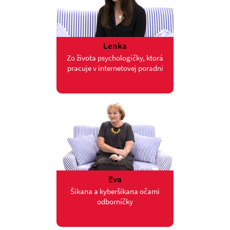
Lenka
Zo života psychologičky, ktorá
pracuje v internetovej poradni
Eva
Šikana a kyberšikana očami
odborníčky