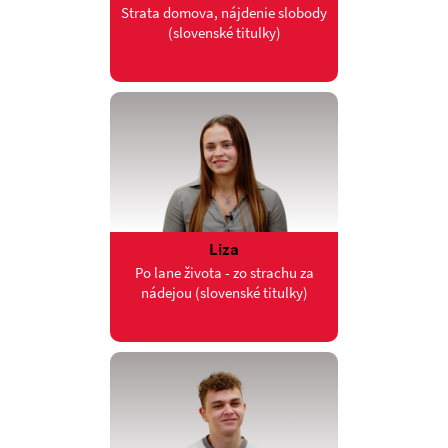
Strata domova, nájdenie slobody
(slovenské titulky)
Liza
Po lane života - zo strachu za
nádejou (slovenské titulky)