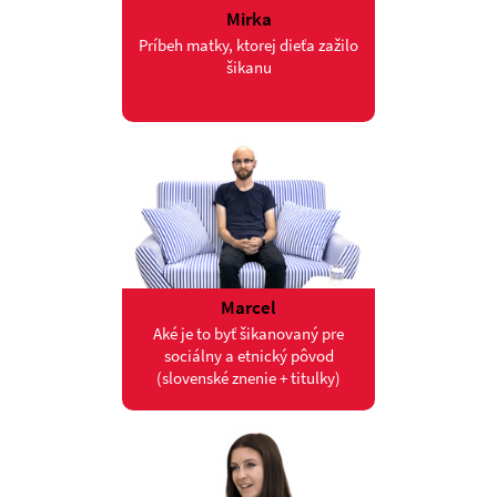
Mirka
Príbeh matky, ktorej dieťa zažilo
šikanu
Marcel
Aké je to byť šikanovaný pre
sociálny a etnický pôvod
(slovenské znenie + titulky)