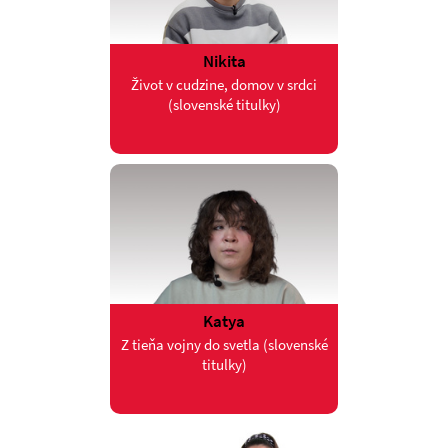
Nikita
Život v cudzine, domov v srdci
(slovenské titulky)
Katya
Z tieňa vojny do svetla (slovenské
titulky)