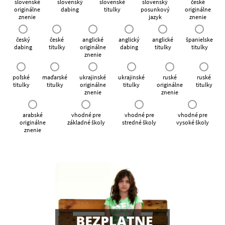
slovenské
slovenský
slovenské
slovenský
české
originálne
dabing
titulky
posunkový
originálne
znenie
jazyk
znenie
český
české
anglické
anglický
anglické
španielske
dabing
titulky
originálne
dabing
titulky
titulky
znenie
poľské
maďarské
ukrajinské
ukrajinské
ruské
ruské
titulky
titulky
originálne
titulky
originálne
titulky
znenie
znenie
arabské
vhodné pre
vhodné pre
vhodné pre
originálne
základné školy
stredné školy
vysoké školy
znenie