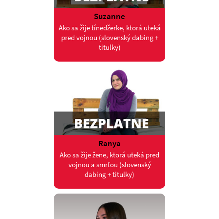
Suzanne
Ako sa žije tínedžerke, ktorá uteká
pred vojnou (slovenský dabing +
titulky)
Ranya
Ako sa žije žene, ktorá uteká pred
vojnou a smrťou (slovenský
dabing + titulky)