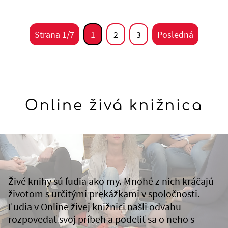
Strana 1/7
1
2
3
Posledná
Online živá knižnica
Živé knihy sú ľudia ako my. Mnohé z nich kráčajú
životom s určitými prekážkami v spoločnosti.
Ľudia v Online živej knižnici našli odvahu
rozpovedať svoj príbeh a podeliť sa o neho s