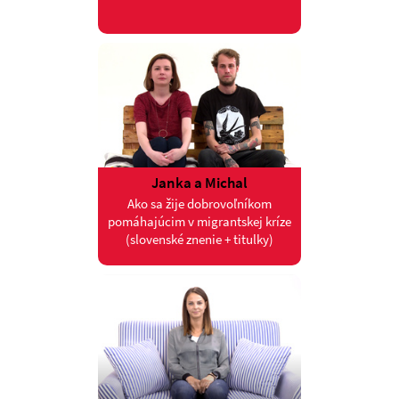
Janka a Michal
Ako sa žije dobrovoľníkom
pomáhajúcim v migrantskej kríze
(slovenské znenie + titulky)