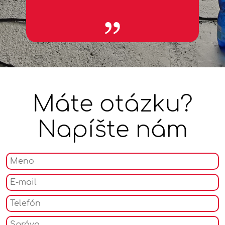
špecifikách zraniteľných skupín, ich prekážkach a
potrebách.
Výsledkom sú napríklad:
architekti, ktorí pri dizajne budov, interiérov a
exteriérov majú vnútornú motiváciu myslieť na potreby
ľudí so zmyslovým alebo telesným hendikepom
žurnalisti, ktorí pri príprave reportáží citlivo pristupujú
k spracovaniu reportáže a uvedomujú si vplyv médií na
Máte otázku?
formovanie postojov spoločnosti k zraniteľným
skupinám
dizajnéri, ktorí myslia na potreby ľudí s hendikepom a
Napíšte nám
tvoria kolekcie a návrhy s ohľadom na prístupnosť aj
pre tieto cieľové skupiny
právnici, ktorí vnímajú citlivejšie spoločenskú
zodpovednosť a lepšie rozumejú príčinám konania a
prežívaniu ľudí zo zraniteľných skupín
ekonómovia, ktorí pri nastavovaní sociálnej ekonomiky
reálnejšie vyhodnocujú efektívne riešenia a rozumejú
kontextu finančnej náročnosti pri zavádzaní
inkluzívneho prístupu vo firmách, úradoch, školách,
vládnych politikách
politológovia, ktorí majú prehľad o zraniteľných