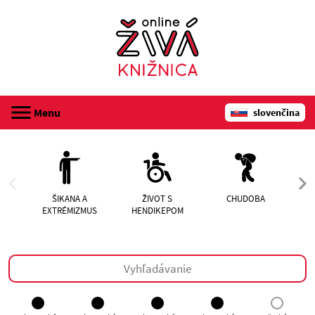
Menu
slovenčina
registrácia
audioknihy
ŠIKANA A
ŽIVOT S
CHUDOBA
EXTRÉMIZMUS
HENDIKEPOM
N
webináre
o Online živej knižnici
kontakt
prihlásenie