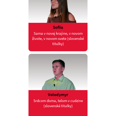
Sofiia
Sama v novej krajine, v novom
živote, v novom svete (slovenské
titulky)
Volodymyr
Srdcom doma, telom v cudzine
(slovenské titulky)