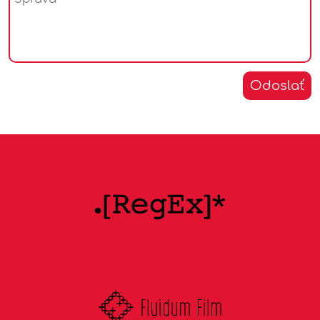
skupinách v spoločnosti, rozumejú prekážkam a
potrebám zraniteľných skupín a prihliadajú na tieto
špecifiká pri tvorbe miestnych, regionálnych,
národných alebo medzinárodných politík
Odoslať