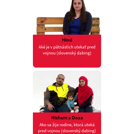
Hind
Aké je v pätnástich utekať pred
vojnou (slovenský dabing)
Hisham a Doaa
Ako sa žije rodine, ktorá uteká
pred vojnou (slovenský dabing)