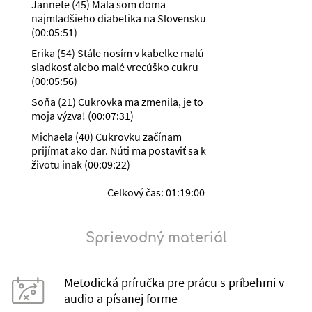
Jannete (45) Mala som doma
najmladšieho diabetika na Slovensku
(
00:05:51
)
Erika (54) Stále nosím v kabelke malú
sladkosť alebo malé vrecúško cukru
(
00:05:56
)
Soňa (21) Cukrovka ma zmenila, je to
moja výzva!
(
00:07:31
)
Michaela (40) Cukrovku začínam
prijímať ako dar. Núti ma postaviť sa k
životu inak
(
00:09:22
)
Celkový čas:
01:19:00
Sprievodný materiál
Metodická príručka pre prácu s príbehmi v
audio a písanej forme