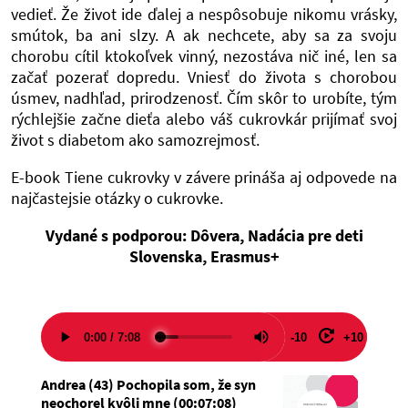
vedieť. Že život ide ďalej a nespôsobuje nikomu vrásky,
smútok, ba ani slzy. A ak nechcete, aby sa za svoju
chorobu cítil ktokoľvek vinný, nezostáva nič iné, len sa
začať pozerať dopredu. Vniesť do života s chorobou
úsmev, nadhľad, prirodzenosť. Čím skôr to urobíte, tým
rýchlejšie začne dieťa alebo váš cukrovkár prijímať svoj
život s diabetom ako samozrejmosť.
E-book Tiene cukrovky v závere prináša aj odpovede na
najčastejsie otázky o cukrovke.
Vydané s podporou: Dôvera, Nadácia pre deti
Slovenska, Erasmus+
-10
+10
Andrea (43) Pochopila som, že syn
neochorel kvôli mne
(
00:07:08
)