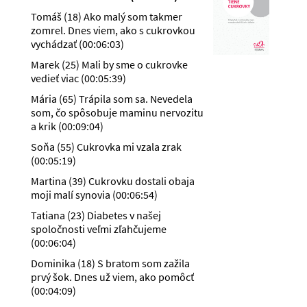
Tomáš (18) Ako malý som takmer
zomrel. Dnes viem, ako s cukrovkou
vychádzať
(
00:06:03
)
Marek (25) Mali by sme o cukrovke
vedieť viac
(
00:05:39
)
Mária (65) Trápila som sa. Nevedela
som, čo spôsobuje maminu nervozitu
a krik
(
00:09:04
)
Soňa (55) Cukrovka mi vzala zrak
(
00:05:19
)
Martina (39) Cukrovku dostali obaja
moji malí synovia
(
00:06:54
)
Tatiana (23) Diabetes v našej
spoločnosti veľmi zľahčujeme
(
00:06:04
)
Dominika (18) S bratom som zažila
prvý šok. Dnes už viem, ako pomôcť
(
00:04:09
)