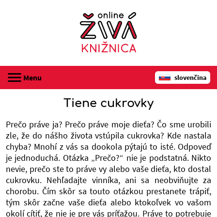
Menu
slovenčina
registrácia
Tiene cukrovky
audioknihy
Prečo práve ja? Prečo práve moje dieťa? Čo sme urobili
zle, že do nášho života vstúpila cukrovka? Kde nastala
chyba? Mnohí z vás sa dookola pýtajú to isté. Odpoveď
webináre
je jednoduchá. Otázka „Prečo?“ nie je podstatná. Nikto
nevie, prečo ste to práve vy alebo vaše dieťa, kto dostal
o Online živej knižnici
cukrovku. Nehľadajte vinníka, ani sa neobviňujte za
chorobu. Čím skôr sa touto otázkou prestanete trápiť,
kontakt
tým skôr začne vaše dieťa alebo ktokoľvek vo vašom
okolí cítiť, že nie je pre vás príťažou. Práve to potrebuje
prihlásenie