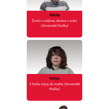
Nikita
Život v cudzine, domov v srdci
(slovenské titulky)
Katya
Z tieňa vojny do svetla (slovenské
titulky)