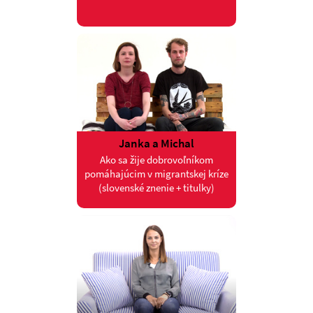
Janka a Michal
Ako sa žije dobrovoľníkom
pomáhajúcim v migrantskej kríze
(slovenské znenie + titulky)