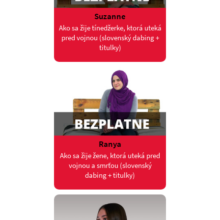
Suzanne
Ako sa žije tínedžerke, ktorá uteká
pred vojnou (slovenský dabing +
titulky)
Ranya
Ako sa žije žene, ktorá uteká pred
vojnou a smrťou (slovenský
dabing + titulky)