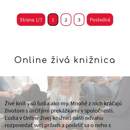
Strana 1/7
1
2
3
Posledná
Online živá knižnica
Živé knihy sú ľudia ako my. Mnohé z nich kráčajú
životom s určitými prekážkami v spoločnosti.
Ľudia v Online živej knižnici našli odvahu
rozpovedať svoj príbeh a podeliť sa o neho s