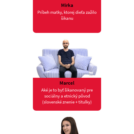
Mirka
Príbeh matky, ktorej dieťa zažilo
šikanu
Marcel
Aké je to byť šikanovaný pre
sociálny a etnický pôvod
(slovenské znenie + titulky)