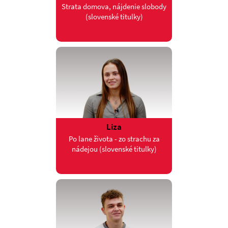
Strata domova, nájdenie slobody
(slovenské titulky)
Liza
Po lane života - zo strachu za
nádejou (slovenské titulky)