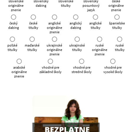
slovenské
slovenský
slovenské
slovenský
české
originálne
dabing
titulky
posunkový
originálne
znenie
jazyk
znenie
český
české
anglické
anglický
anglické
španielske
dabing
titulky
originálne
dabing
titulky
titulky
znenie
poľské
maďarské
ukrajinské
ukrajinské
ruské
ruské
titulky
titulky
originálne
titulky
originálne
titulky
znenie
znenie
arabské
vhodné pre
vhodné pre
vhodné pre
originálne
základné školy
stredné školy
vysoké školy
znenie