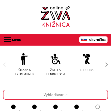
Menu
slovenčina
registrácia
audioknihy
ŠIKANA A
ŽIVOT S
CHUDOBA
EXTRÉMIZMUS
HENDIKEPOM
N
webináre
o Online živej knižnici
kontakt
prihlásenie