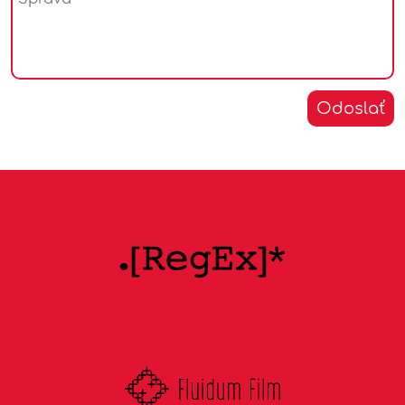
skupinách v spoločnosti, rozumejú prekážkam a
potrebám zraniteľných skupín a prihliadajú na tieto
špecifiká pri tvorbe miestnych, regionálnych,
národných alebo medzinárodných politík
Odoslať