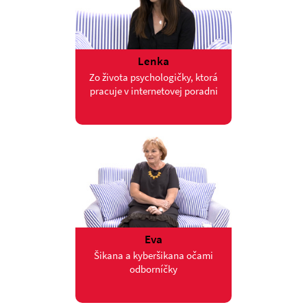
Lenka
Zo života psychologičky, ktorá
pracuje v internetovej poradni
Eva
Šikana a kyberšikana očami
odborníčky