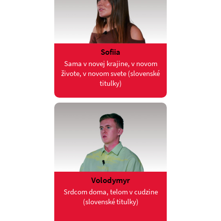
Sofiia
Sama v novej krajine, v novom
živote, v novom svete (slovenské
titulky)
Volodymyr
Srdcom doma, telom v cudzine
(slovenské titulky)