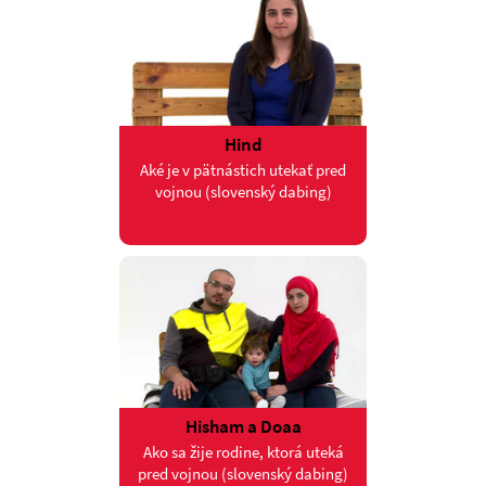
Hind
Aké je v pätnástich utekať pred
vojnou (slovenský dabing)
Hisham a Doaa
Ako sa žije rodine, ktorá uteká
pred vojnou (slovenský dabing)