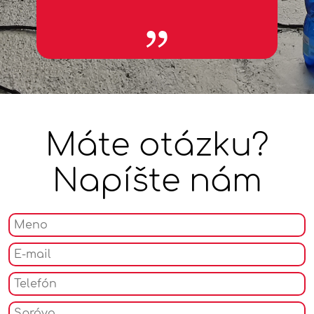
špecifikách zraniteľných skupín, ich prekážkach a
potrebách.
Výsledkom sú napríklad:
architekti, ktorí pri dizajne budov, interiérov a
exteriérov majú vnútornú motiváciu myslieť na potreby
ľudí so zmyslovým alebo telesným hendikepom
žurnalisti, ktorí pri príprave reportáží citlivo pristupujú
k spracovaniu reportáže a uvedomujú si vplyv médií na
Máte otázku?
formovanie postojov spoločnosti k zraniteľným
skupinám
dizajnéri, ktorí myslia na potreby ľudí s hendikepom a
Napíšte nám
tvoria kolekcie a návrhy s ohľadom na prístupnosť aj
pre tieto cieľové skupiny
právnici, ktorí vnímajú citlivejšie spoločenskú
zodpovednosť a lepšie rozumejú príčinám konania a
prežívaniu ľudí zo zraniteľných skupín
ekonómovia, ktorí pri nastavovaní sociálnej ekonomiky
reálnejšie vyhodnocujú efektívne riešenia a rozumejú
kontextu finančnej náročnosti pri zavádzaní
inkluzívneho prístupu vo firmách, úradoch, školách,
vládnych politikách
politológovia, ktorí majú prehľad o zraniteľných